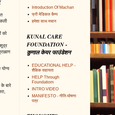
र
Introduction Of Machan
फ्री मेडिकल कैम्प
ीत
नकली
हमेशा साथ मचान
ों को
KUNAL CARE
FOUNDATION -
शूद्र
कुणाल केयर फाउंडेशन
्राह्मण
EDUCATIONAL HELP -
 योग्य
शैक्षिक सहायता
HELP Through
Foundatiom
के बारे
INTRO VIDEO
भरा,
MANIFESTO - नीति-घोषणा
पत्र