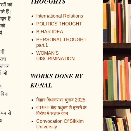
THOUGHTS
ेखों को
ते हैं।
International Relations
ार हैं
POLITICS THOUGHT
 को
BIHAR IDEA
्य
PERSONAL THOUGHT
part.1
पनी
WOMAN'S
्रता
DISCRIMINATION
ल्लंघन
ं जो
WORKS DONE BY
KUNAL
े
(बिना
बिहार विधानसभा चुनाव 2025
CRPF कैंप मधुबन से हटाने के
ध्यम से
विरोध मे सड़क जाम
दा
Convocation Of Sikkim
University