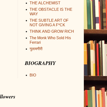
THE ALCHEMIST
THE OBSTACLE IS THE
WAY
THE SUBTLE ART OF
NOT GIVING A F*CK
THINK AND GROW RICH
The Monk Who Sold His
Ferrari
गुलामगीरी
BIOGRAPHY
BIO
llowers